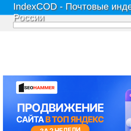
IndexCOD - Почтовые инде
России