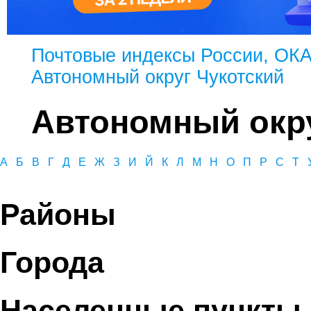
Почтовые индексы России, ОК
Автономный округ Чукотский
Автономный окру
А
Б
В
Г
Д
Е
Ж
З
И
Й
К
Л
М
Н
О
П
Р
С
Т
Районы
Города
Населенные пункты