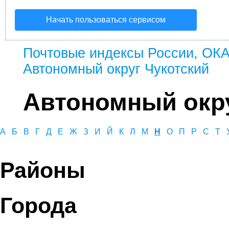
Начать пользоваться сервисом
Почтовые индексы России, ОК
Автономный округ Чукотский
Автономный окру
А
Б
В
Г
Д
Е
Ж
З
И
Й
К
Л
М
Н
О
П
Р
С
Т
Районы
Города