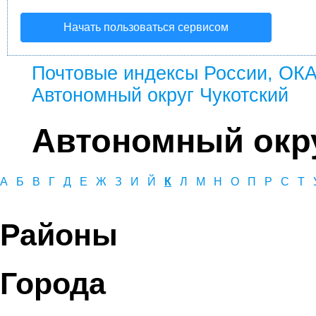
Начать пользоваться сервисом
Почтовые индексы России, ОК
Автономный округ Чукотский
Автономный окру
А
Б
В
Г
Д
Е
Ж
З
И
Й
К
Л
М
Н
О
П
Р
С
Т
Районы
Города