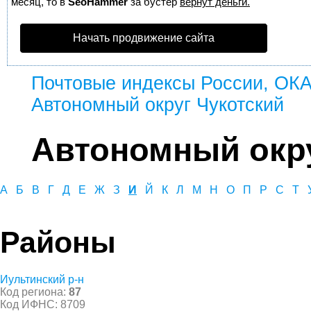
месяц, то в
SeoHammer
за бустер
вернут деньги.
Начать продвижение сайта
Почтовые индексы России, ОК
Автономный округ Чукотский
Автономный окру
А
Б
В
Г
Д
Е
Ж
З
И
Й
К
Л
М
Н
О
П
Р
С
Т
Районы
Иультинский р-н
Код региона:
87
Код ИФНС: 8709