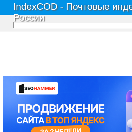
IndexCOD - Почтовые инде
России