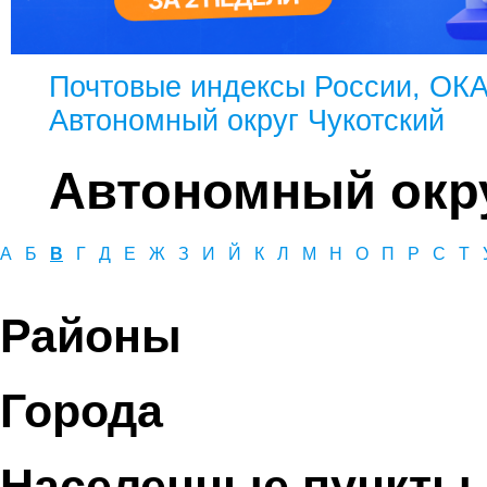
Почтовые индексы России, ОК
Автономный округ Чукотский
Автономный окру
А
Б
В
Г
Д
Е
Ж
З
И
Й
К
Л
М
Н
О
П
Р
С
Т
Районы
Города
Населенные пункты