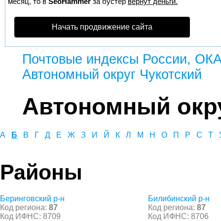
месяц, то в
SeoHammer
за бустер
вернут деньги.
Начать продвижение сайта
Почтовые индексы России, ОК
Автономный округ Чукотский
Автономный окру
А
Б
В
Г
Д
Е
Ж
З
И
Й
К
Л
М
Н
О
П
Р
С
Т
Районы
Беринговский р-н
Билибинский р-н
Код региона:
87
Код региона:
87
Код ИФНС: 8709
Код ИФНС: 8706