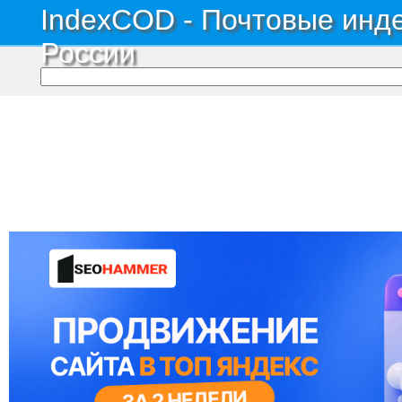
IndexCOD - Почтовые инде
России