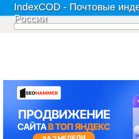
IndexCOD - Почтовые инде
России