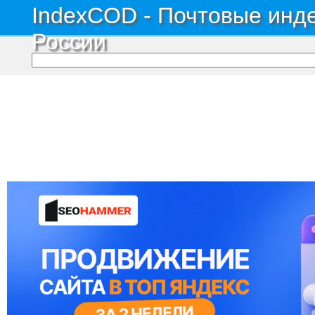
IndexCOD - Почтовые инде
России