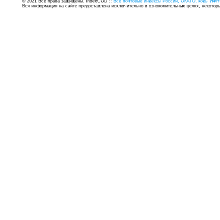
© 2021 Все права защищены. IndexCOD ::
Все почтовые индексы России, ОКАТО, коды ИФН
Вся информация на сайте предоставлена исключительно в ознокомительных целях, некоторые