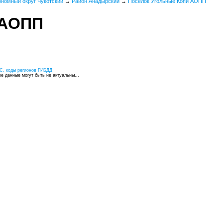
ономный округ Чукотский
→
Район Анадырский
→
Поселок Угольные Копи АОПП
 АОПП
С, коды регионов ГИБДД
 данные могут быть не актуальны...