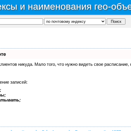
ксы и наименования гео-объ
оте
 клиентов никуда. Мало того, что нужно видеть свое расписание
ение записей:
;
ты;
батывать;