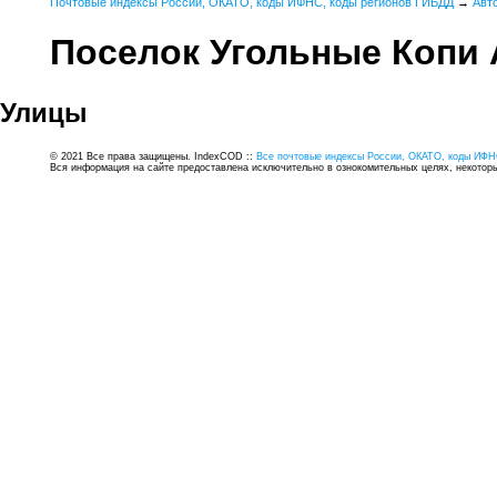
Почтовые индексы России, ОКАТО, коды ИФНС, коды регионов ГИБДД
→
Авт
Поселок Угольные Копи
Улицы
© 2021 Все права защищены. IndexCOD ::
Все почтовые индексы России, ОКАТО, коды ИФН
Вся информация на сайте предоставлена исключительно в ознокомительных целях, некоторые