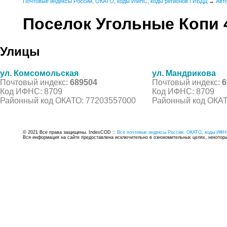
Почтовые индексы России, ОКАТО, коды ИФНС, коды регионов ГИБДД
→
Авт
Поселок Угольные Копи 
Улицы
ул. Комсомольская
ул. Мандрикова
Почтовый индекс:
689504
Почтовый индекс:
6
Код ИФНС: 8709
Код ИФНС: 8709
Районный код ОКАТО: 77203557000
Районный код ОКАТ
© 2021 Все права защищены. IndexCOD ::
Все почтовые индексы России, ОКАТО, коды ИФН
Вся информация на сайте предоставлена исключительно в ознокомительных целях, некоторые