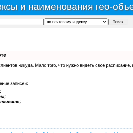
ксы и наименования гео-объ
оте
 клиентов никуда. Мало того, что нужно видеть свое расписание
ение записей:
;
ты;
батывать;