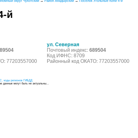
ономный округ Чукотский
→
Район Анадырский
→
Поселок Угольные Копи 4-й
4-й
ул. Северная
89504
Почтовый индекс:
689504
Код ИФНС: 8709
О: 77203557000
Районный код ОКАТО: 77203557000
С, коды регионов ГИБДД
 данные могут быть не актуальны...