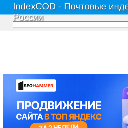
IndexCOD - Почтовые инде
России