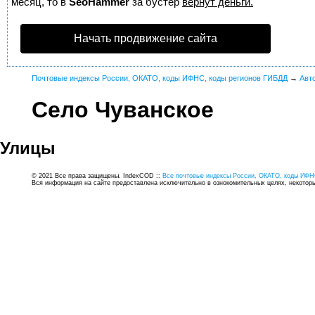
месяц, то в
SeoHammer
за бустер
вернут деньги.
Начать продвижение сайта
Почтовые индексы России, ОКАТО, коды ИФНС, коды регионов ГИБДД
→
Авт
Село Чуванское
Улицы
© 2021 Все права защищены. IndexCOD ::
Все почтовые индексы России, ОКАТО, коды ИФН
Вся информация на сайте предоставлена исключительно в ознокомительных целях, некоторые