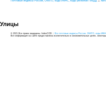
Почтовые индексы России, ОКАТО, коды ИФНС, коды регионов ГИБДД
→
Авт
Улицы
© 2021 Все права защищены. IndexCOD ::
Все почтовые индексы России, ОКАТО, коды ИФН
Вся информация на сайте предоставлена исключительно в ознокомительных целях, некоторые