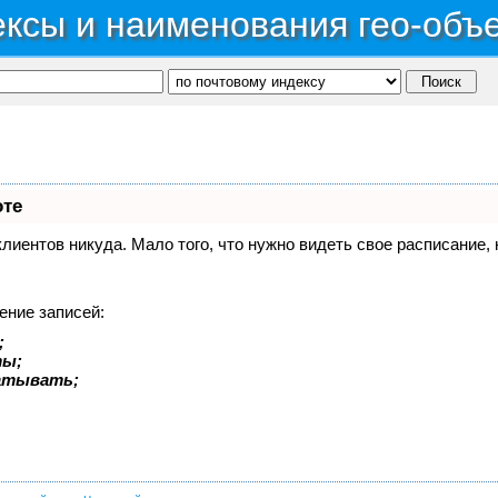
ксы и наименования гео-объ
оте
 клиентов никуда. Мало того, что нужно видеть свое расписание
ение записей:
;
ты;
батывать;