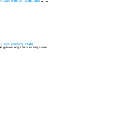
ономный округ Чукотский
→
→
С, коды регионов ГИБДД
 данные могут быть не актуальны...