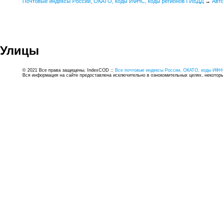
Почтовые индексы России, ОКАТО, коды ИФНС, коды регионов ГИБДД
→
Авт
Улицы
© 2021 Все права защищены. IndexCOD ::
Все почтовые индексы России, ОКАТО, коды ИФН
Вся информация на сайте предоставлена исключительно в ознокомительных целях, некоторые