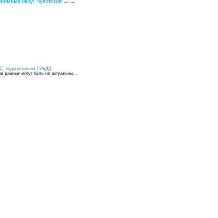
ономный округ Чукотский
→
→
С, коды регионов ГИБДД
 данные могут быть не актуальны...