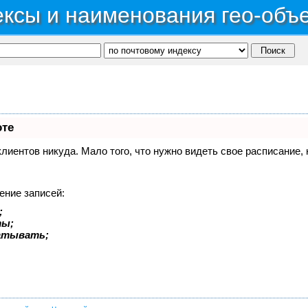
ксы и наименования гео-объ
оте
 клиентов никуда. Мало того, что нужно видеть свое расписание
ение записей:
;
ты;
батывать;