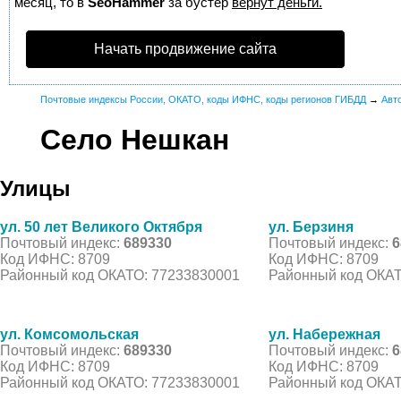
месяц, то в
SeoHammer
за бустер
вернут деньги.
Начать продвижение сайта
Почтовые индексы России, ОКАТО, коды ИФНС, коды регионов ГИБДД
→
Авт
Село Нешкан
Улицы
ул. 50 лет Великого Октября
ул. Берзиня
Почтовый индекс:
689330
Почтовый индекс:
6
Код ИФНС: 8709
Код ИФНС: 8709
Районный код ОКАТО: 77233830001
Районный код ОКАТ
ул. Комсомольская
ул. Набережная
Почтовый индекс:
689330
Почтовый индекс:
6
Код ИФНС: 8709
Код ИФНС: 8709
Районный код ОКАТО: 77233830001
Районный код ОКАТ