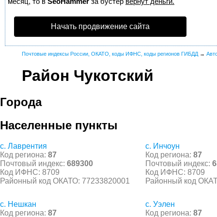
месяц, то в
SeoHammer
за бустер
вернут деньги.
Начать продвижение сайта
Почтовые индексы России, ОКАТО, коды ИФНС, коды регионов ГИБДД
→
Авт
Район Чукотский
Города
Населенные пункты
с. Лаврентия
с. Инчоун
Код региона:
87
Код региона:
87
Почтовый индекс:
689300
Почтовый индекс:
6
Код ИФНС: 8709
Код ИФНС: 8709
Районный код ОКАТО: 77233820001
Районный код ОКАТ
с. Нешкан
с. Уэлен
Код региона:
87
Код региона:
87