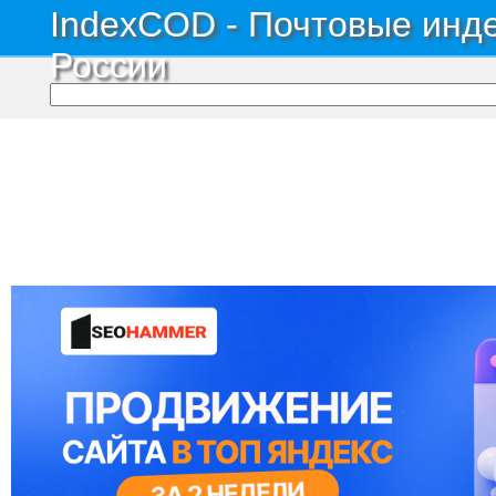
IndexCOD - Почтовые инде
России