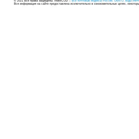
© 2021 Все права защищены. IndexCOD ::
Все почтовые индексы России, ОКАТО, коды ИФН
Вся информация на сайте предоставлена исключительно в ознокомительных целях, некоторые