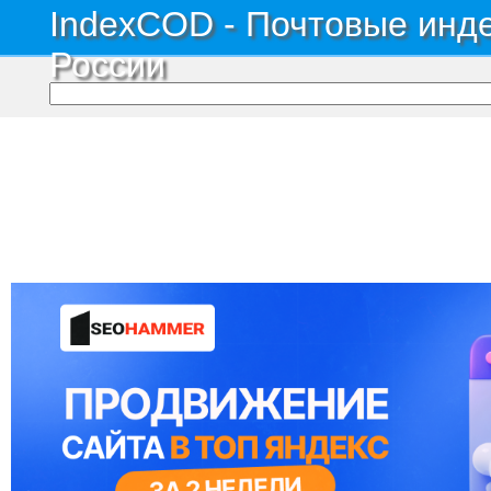
IndexCOD - Почтовые инде
России