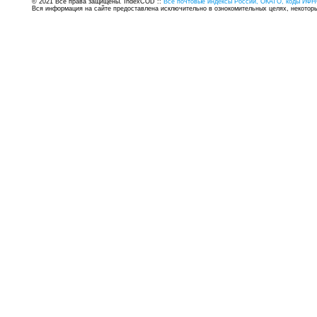
© 2021 Все права защищены. IndexCOD ::
Все почтовые индексы России, ОКАТО, коды ИФН
Вся информация на сайте предоставлена исключительно в ознокомительных целях, некоторые