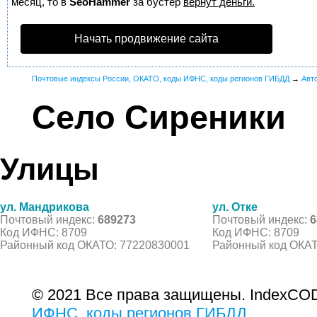
месяц, то в
SeoHammer
за бустер
вернут деньги.
Начать продвижение сайта
Почтовые индексы России, ОКАТО, коды ИФНС, коды регионов ГИБДД
→
Авт
Село Сиреники
Улицы
ул. Мандрикова
ул. Отке
Почтовый индекс:
689273
Почтовый индекс:
6
Код ИФНС: 8709
Код ИФНС: 8709
Районный код ОКАТО: 77220830001
Районный код ОКАТ
© 2021 Все права защищены. IndexCOD
ИФНС, коды регионов ГИБДД