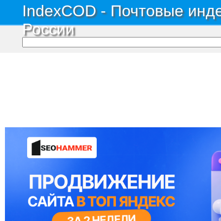
IndexCOD - Почтовые инде
России