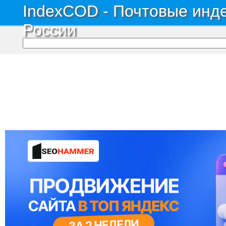
IndexCOD - Почтовые инде
России