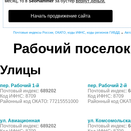
месяц, то в
SeoHammer
за бустер
вернут деньги.
Начать продвижение сайта
Почтовые индексы России, ОКАТО, коды ИФНС, коды регионов ГИБДД
→
Авт
Рабочий поселок
Улицы
пер. Рабочий 1-й
пер. Рабочий 2-й
Почтовый индекс:
689202
Почтовый индекс:
6
Код ИФНС: 8709
Код ИФНС: 8709
Районный код ОКАТО: 77215551000
Районный код ОКАТ
ул. Авиационная
ул. Комсомольска
Почтовый индекс:
689202
Почтовый индекс:
6