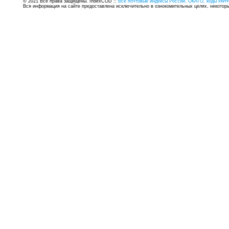
© 2021 Все права защищены. IndexCOD ::
Все почтовые индексы России, ОКАТО, коды ИФН
Вся информация на сайте предоставлена исключительно в ознокомительных целях, некоторые