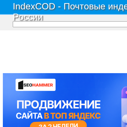
IndexCOD - Почтовые инде
России