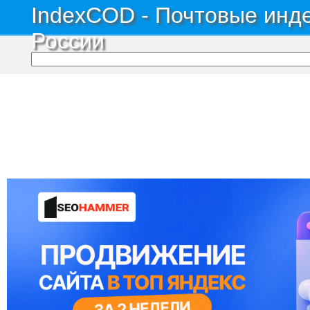
IndexCOD - Почтовые инде
России