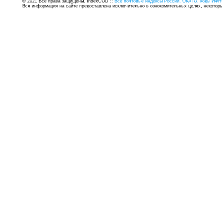
© 2021 Все права защищены. IndexCOD ::
Все почтовые индексы России, ОКАТО, коды ИФН
Вся информация на сайте предоставлена исключительно в ознокомительных целях, некоторые