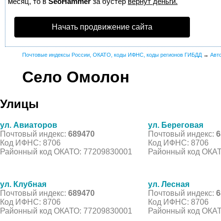
месяц, то в
SeoHammer
за бустер
вернут деньги.
Начать продвижение сайта
Почтовые индексы России, ОКАТО, коды ИФНС, коды регионов ГИБДД
→
Авт
Село Омолон
Улицы
ул. Авиаторов
ул. Береговая
Почтовый индекс:
689470
Почтовый индекс:
6
Код ИФНС: 8706
Код ИФНС: 8706
Районный код ОКАТО: 77209830001
Районный код ОКАТ
ул. Клубная
ул. Лесная
Почтовый индекс:
689470
Почтовый индекс:
6
Код ИФНС: 8706
Код ИФНС: 8706
Районный код ОКАТО: 77209830001
Районный код ОКАТ