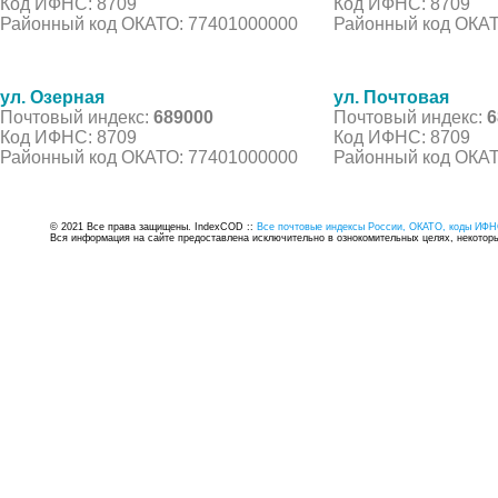
Код ИФНС: 8709
Код ИФНС: 8709
Районный код ОКАТО: 77401000000
Районный код ОКАТ
ул. Озерная
ул. Почтовая
Почтовый индекс:
689000
Почтовый индекс:
6
Код ИФНС: 8709
Код ИФНС: 8709
Районный код ОКАТО: 77401000000
Районный код ОКАТ
© 2021 Все права защищены. IndexCOD ::
Все почтовые индексы России, ОКАТО, коды ИФН
Вся информация на сайте предоставлена исключительно в ознокомительных целях, некоторые