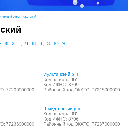
ономный округ Чукотский
тский
У
Ф
Х
Ц
Ч
Ш
Щ
Э
Ю
Я
Иультинский р-н
Код региона:
87
Код ИФНС: 8709
О: 77209000000
Районный код ОКАТО: 77215000000
Шмидтовский р-н
Код региона:
87
Код ИФНС: 8706
О: 77233000000
Районный код ОКАТО: 77237000000