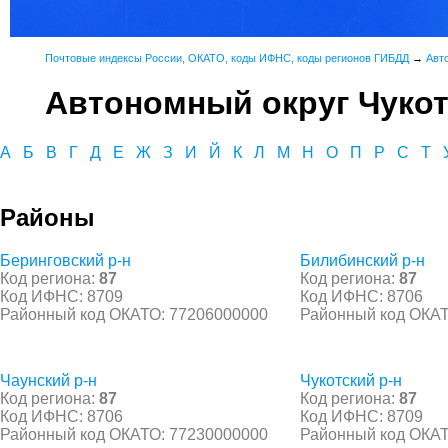
Почтовые индексы России, ОКАТО, коды ИФНС, коды регионов ГИБДД
→
Авт
Автономный округ Чуко
А
Б
В
Г
Д
Е
Ж
З
И
Й
К
Л
М
Н
О
П
Р
С
Т
Районы
Беринговский р-н
Билибинский р-н
Код региона:
87
Код региона:
87
Код ИФНС: 8709
Код ИФНС: 8706
Районный код ОКАТО: 77206000000
Районный код ОКАТ
Чаунский р-н
Чукотский р-н
Код региона:
87
Код региона:
87
Код ИФНС: 8706
Код ИФНС: 8709
Районный код ОКАТО: 77230000000
Районный код ОКАТ