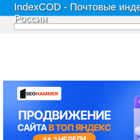
IndexCOD - Почтовые инде
России