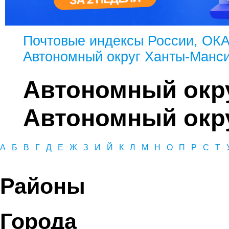
Почтовые индексы России, ОК
Автономный округ Ханты-Манси
Автономный окр
Автономный окру
А
Б
В
Г
Д
Е
Ж
З
И
Й
К
Л
М
Н
О
П
Р
С
Т
Районы
Города