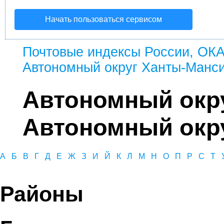
Начать пользоваться сервисом
Почтовые индексы России, ОК
Автономный округ Ханты-Манси
Автономный окр
Автономный окру
А
Б
В
Г
Д
Е
Ж
З
И
Й
К
Л
М
Н
О
П
Р
С
Т
Районы