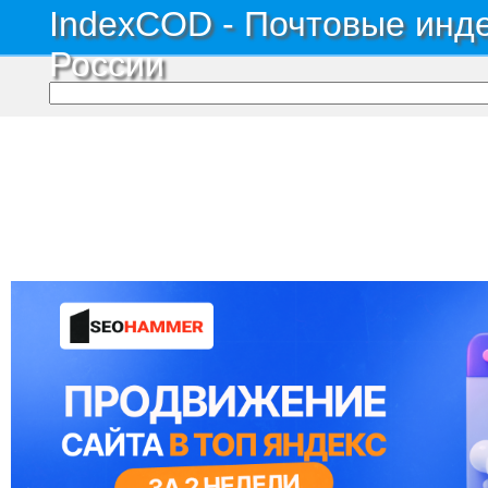
IndexCOD - Почтовые инде
России