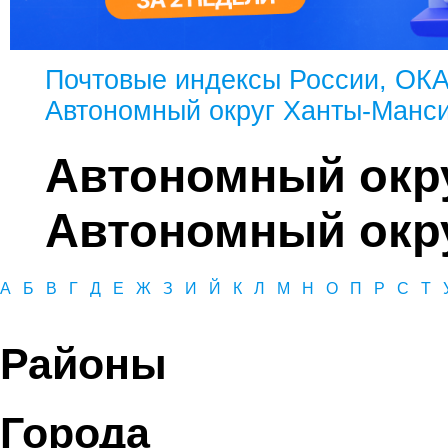
Почтовые индексы России, ОК
Автономный округ Ханты-Манси
Автономный окр
Автономный окру
А
Б
В
Г
Д
Е
Ж
З
И
Й
К
Л
М
Н
О
П
Р
С
Т
Районы
Города