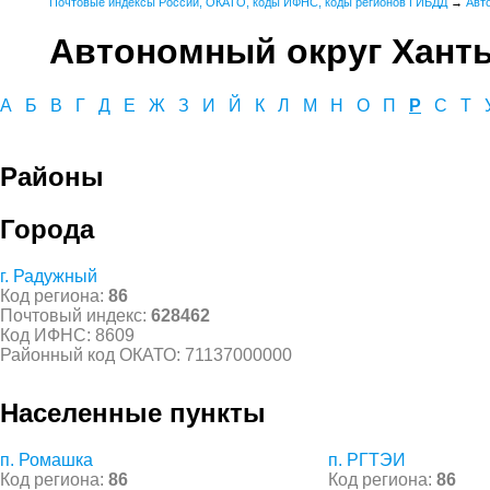
Почтовые индексы России, ОКАТО, коды ИФНС, коды регионов ГИБДД
→
Авт
Автономный округ Хант
А
Б
В
Г
Д
Е
Ж
З
И
Й
К
Л
М
Н
О
П
Р
С
Т
Районы
Города
г. Радужный
Код региона:
86
Почтовый индекс:
628462
Код ИФНС: 8609
Районный код ОКАТО: 71137000000
Населенные пункты
п. Ромашка
п. РГТЭИ
Код региона:
86
Код региона:
86