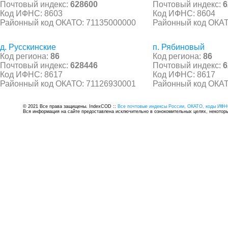
Почтовый индекс:
628600
Почтовый индекс:
6
Код ИФНС: 8603
Код ИФНС: 8604
Районный код ОКАТО: 71135000000
Районный код ОКАТ
д. Русскинские
п. Рябиновый
Код региона:
86
Код региона:
86
Почтовый индекс:
628446
Почтовый индекс:
6
Код ИФНС: 8617
Код ИФНС: 8617
Районный код ОКАТО: 71126930001
Районный код ОКАТ
© 2021 Все права защищены. IndexCOD ::
Все почтовые индексы России, ОКАТО, коды ИФН
Вся информация на сайте предоставлена исключительно в ознокомительных целях, некоторые