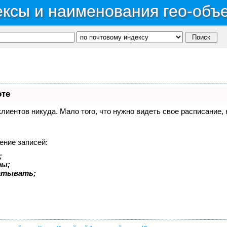
ксы и наименования гео-объ
оте
 клиентов никуда. Мало того, что нужно видеть свое расписание
ение записей:
;
ты;
батывать;