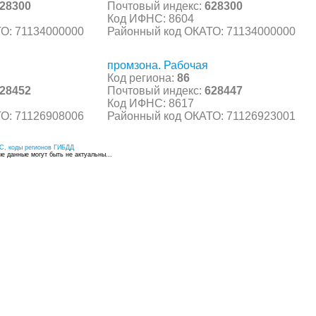
28300
Почтовый индекс:
628300
Код ИФНС: 8604
О: 71134000000
Районный код ОКАТО: 71134000000
промзона. Рабочая
Код региона:
86
28452
Почтовый индекс:
628447
Код ИФНС: 8617
О: 71126908006
Районный код ОКАТО: 71126923001
С, коды регионов ГИБДД
 данные могут быть не актуальны...