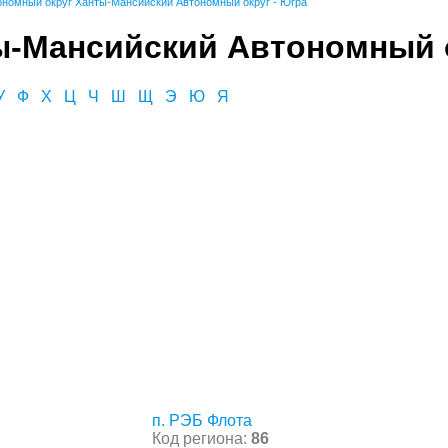
ономный округ Ханты-Мансийский Автономный округ - Югра
ы-Мансийский Автономный о
У
Ф
Х
Ц
Ч
Ш
Щ
Э
Ю
Я
п. РЭБ Флота
Код региона:
86