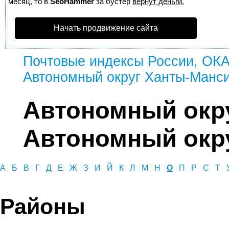
месяц, то в
SeoHammer
за бустер
вернут деньги.
Начать продвижение сайта
Почтовые индексы России, ОК
Автономный округ Ханты-Манси
Автономный окр
Автономный окру
А
Б
В
Г
Д
Е
Ж
З
И
Й
К
Л
М
Н
О
П
Р
С
Т
Районы