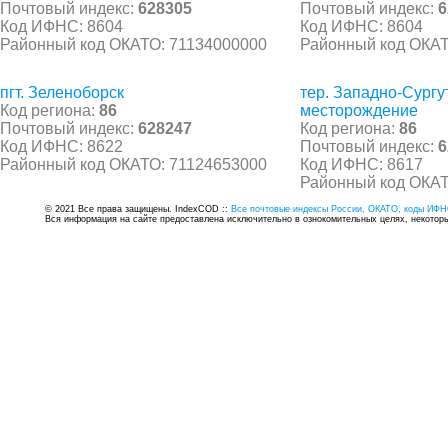
Почтовый индекс:
628305
Почтовый индекс:
6
Код ИФНС: 8604
Код ИФНС: 8604
Районный код ОКАТО: 71134000000
Районный код ОКАТ
пгт. Зеленоборск
тер. Западно-Сургу
Код региона:
86
месторождение
Почтовый индекс:
628247
Код региона:
86
Код ИФНС: 8622
Почтовый индекс:
6
Районный код ОКАТО: 71124653000
Код ИФНС: 8617
Районный код ОКАТ
© 2021 Все права защищены. IndexCOD ::
Все почтовые индексы России, ОКАТО, коды ИФН
Вся информация на сайте предоставлена исключительно в ознокомительных целях, некоторые