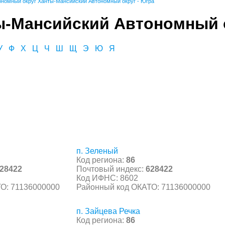
ономный округ Ханты-Мансийский Автономный округ - Югра
ы-Мансийский Автономный о
У
Ф
Х
Ц
Ч
Ш
Щ
Э
Ю
Я
п. Зеленый
Код региона:
86
28422
Почтовый индекс:
628422
Код ИФНС: 8602
О: 71136000000
Районный код ОКАТО: 71136000000
п. Зайцева Речка
Код региона:
86