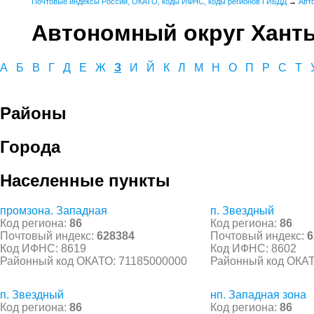
Почтовые индексы России, ОКАТО, коды ИФНС, коды регионов ГИБДД
→
Авт
Автономный округ Хант
А
Б
В
Г
Д
Е
Ж
З
И
Й
К
Л
М
Н
О
П
Р
С
Т
Районы
Города
Населенные пункты
промзона. Западная
п. Звездный
Код региона:
86
Код региона:
86
Почтовый индекс:
628384
Почтовый индекс:
6
Код ИФНС: 8619
Код ИФНС: 8602
Районный код ОКАТО: 71185000000
Районный код ОКАТ
п. Звездный
нп. Западная зона
Код региона:
86
Код региона:
86