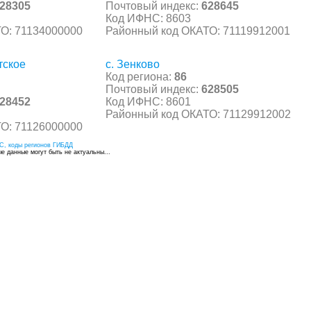
28305
Почтовый индекс:
628645
Код ИФНС: 8603
О: 71134000000
Районный код ОКАТО: 71119912001
тское
с. Зенково
Код региона:
86
Почтовый индекс:
628505
28452
Код ИФНС: 8601
Районный код ОКАТО: 71129912002
О: 71126000000
С, коды регионов ГИБДД
 данные могут быть не актуальны...