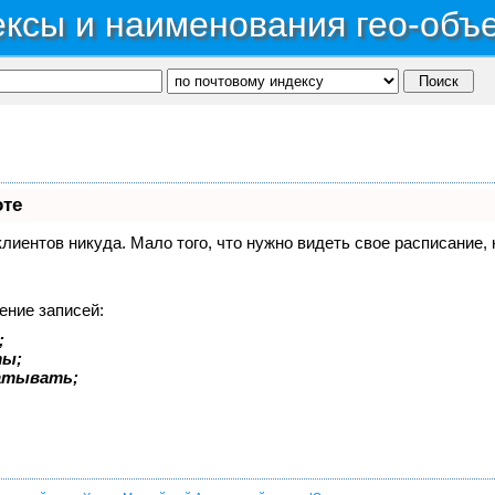
ксы и наименования гео-объ
оте
 клиентов никуда. Мало того, что нужно видеть свое расписание
ение записей:
;
ты;
батывать;