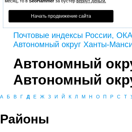
месяц, то в
SeoHammer
за бустер
вернут деньги.
Начать продвижение сайта
Почтовые индексы России, ОК
Автономный округ Ханты-Манси
Автономный окр
Автономный окру
А
Б
В
Г
Д
Е
Ж
З
И
Й
К
Л
М
Н
О
П
Р
С
Т
Районы