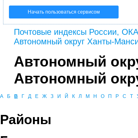
Начать пользоваться сервисом
Почтовые индексы России, ОК
Автономный округ Ханты-Манси
Автономный окр
Автономный окру
А
Б
В
Г
Д
Е
Ж
З
И
Й
К
Л
М
Н
О
П
Р
С
Т
Районы