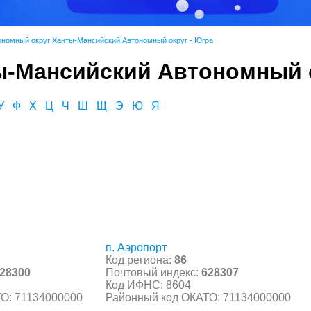
ономный округ Ханты-Мансийский Автономный округ - Югра
ы-Мансийский Автономный о
У
Ф
Х
Ц
Ч
Ш
Щ
Э
Ю
Я
п. Аэропорт
Код региона:
86
28300
Почтовый индекс:
628307
Код ИФНС: 8604
О: 71134000000
Районный код ОКАТО: 71134000000