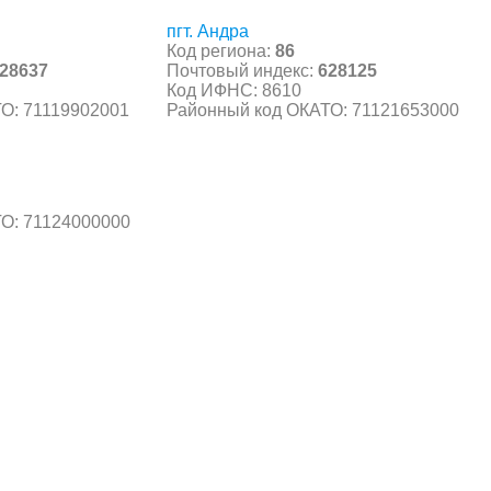
пгт. Андра
Код региона:
86
28637
Почтовый индекс:
628125
Код ИФНС: 8610
О: 71119902001
Районный код ОКАТО: 71121653000
О: 71124000000
С, коды регионов ГИБДД
 данные могут быть не актуальны...