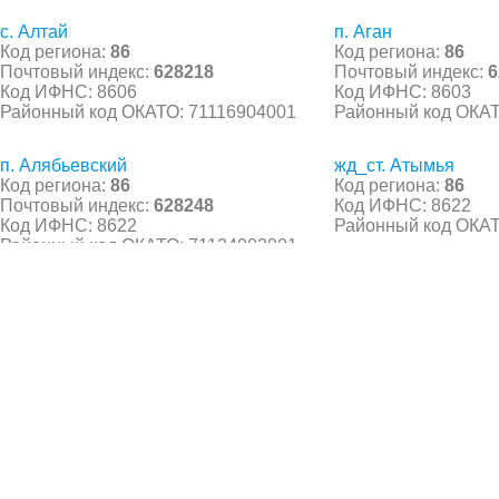
с. Алтай
п. Аган
Код региона:
86
Код региона:
86
Почтовый индекс:
628218
Почтовый индекс:
6
Код ИФНС: 8606
Код ИФНС: 8603
Районный код ОКАТО: 71116904001
Районный код ОКАТ
п. Алябьевский
жд_ст. Атымья
Код региона:
86
Код региона:
86
Почтовый индекс:
628248
Код ИФНС: 8622
Код ИФНС: 8622
Районный код ОКАТ
Районный код ОКАТО: 71124902001
© 2021 Все права защищены. IndexCOD ::
Все почтовые индексы России, ОКАТО, коды ИФН
Вся информация на сайте предоставлена исключительно в ознокомительных целях, некоторые