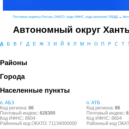
Почтовые индексы России, ОКАТО, коды ИФНС, коды регионов ГИБДД
→
Авт
Автономный округ Хант
А
Б
В
Г
Д
Е
Ж
З
И
Й
К
Л
М
Н
О
П
Р
С
Т
Районы
Города
Населенные пункты
п. АБЗ
п. АТБ
Код региона:
86
Код региона:
86
Почтовый индекс:
628300
Почтовый индекс:
6
Код ИФНС: 8604
Код ИФНС: 8604
Районный код ОКАТО: 71134000000
Районный код ОКАТ