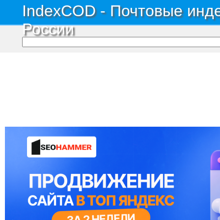
IndexCOD - Почтовые инде
России