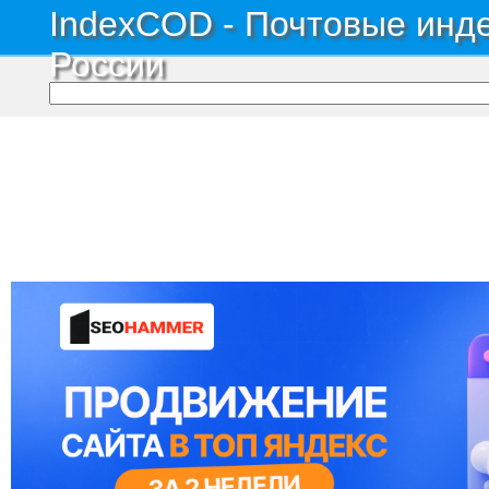
IndexCOD - Почтовые инде
России