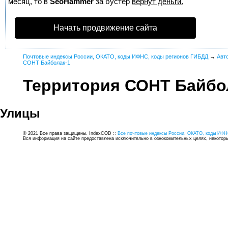
месяц, то в
SeoHammer
за бустер
вернут деньги.
Начать продвижение сайта
Почтовые индексы России, ОКАТО, коды ИФНС, коды регионов ГИБДД
→
Авт
СОНТ Байболак-1
Территория СОНТ Байбо
Улицы
© 2021 Все права защищены. IndexCOD ::
Все почтовые индексы России, ОКАТО, коды ИФН
Вся информация на сайте предоставлена исключительно в ознокомительных целях, некоторые