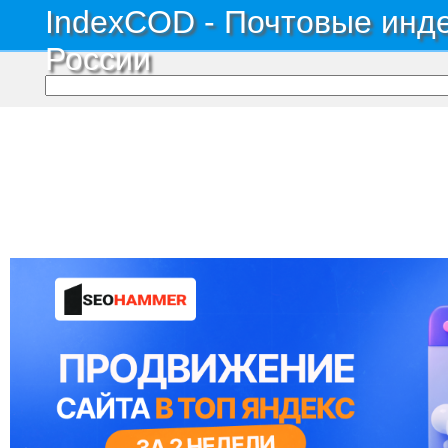
IndexCOD - Почтовые инде
России