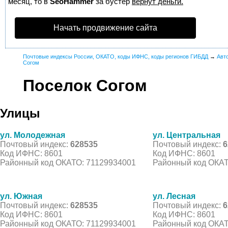
месяц, то в
SeoHammer
за бустер
вернут деньги.
Начать продвижение сайта
Почтовые индексы России, ОКАТО, коды ИФНС, коды регионов ГИБДД
→
Авт
Согом
Поселок Согом
Улицы
ул. Молодежная
ул. Центральная
Почтовый индекс:
628535
Почтовый индекс:
6
Код ИФНС: 8601
Код ИФНС: 8601
Районный код ОКАТО: 71129934001
Районный код ОКАТ
ул. Южная
ул. Лесная
Почтовый индекс:
628535
Почтовый индекс:
6
Код ИФНС: 8601
Код ИФНС: 8601
Районный код ОКАТО: 71129934001
Районный код ОКАТ