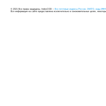
© 2021 Все права защищены. IndexCOD ::
Все почтовые индексы России, ОКАТО, коды ИФН
Вся информация на сайте предоставлена исключительно в ознокомительных целях, некоторые