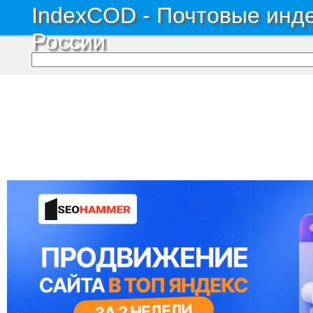
IndexCOD - Почтовые инде
России