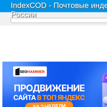
IndexCOD - Почтовые инде
России