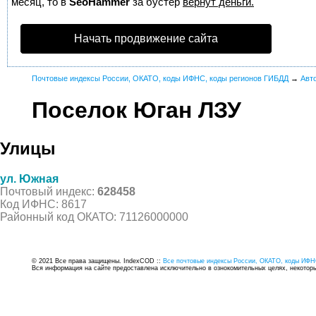
месяц, то в
SeoHammer
за бустер
вернут деньги.
Начать продвижение сайта
Почтовые индексы России, ОКАТО, коды ИФНС, коды регионов ГИБДД
→
Авт
Поселок Юган ЛЗУ
Улицы
ул. Южная
Почтовый индекс:
628458
Код ИФНС: 8617
Районный код ОКАТО: 71126000000
© 2021 Все права защищены. IndexCOD ::
Все почтовые индексы России, ОКАТО, коды ИФН
Вся информация на сайте предоставлена исключительно в ознокомительных целях, некоторые