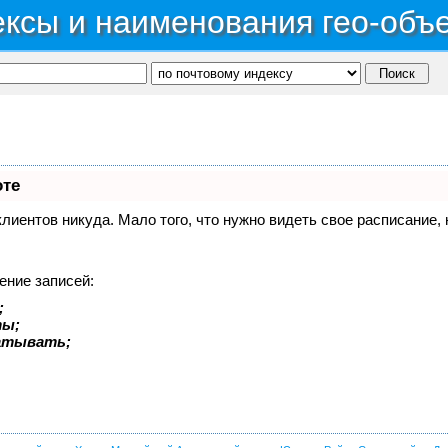
ксы и наименования гео-объ
оте
 клиентов никуда. Мало того, что нужно видеть свое расписание
ение записей:
;
ты;
батывать;