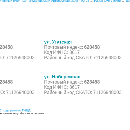
ономный округ Ханты-Мансийский Автономный округ - Югра
→
Район Сургутский
→
Де
ул. Угутская
28458
Почтовый индекс:
628458
Код ИФНС: 8617
О: 71126948003
Районный код ОКАТО: 71126948003
ул. Набережная
28458
Почтовый индекс:
628458
Код ИФНС: 8617
О: 71126948003
Районный код ОКАТО: 71126948003
С, коды регионов ГИБДД
 данные могут быть не актуальны...