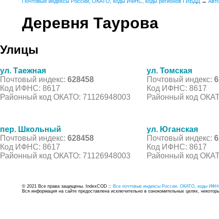
Почтовые индексы России, ОКАТО, коды ИФНС, коды регионов ГИБДД
→
Авт
Деревня Таурова
Улицы
ул. Таежная
ул. Томская
Почтовый индекс:
628458
Почтовый индекс:
6
Код ИФНС: 8617
Код ИФНС: 8617
Районный код ОКАТО: 71126948003
Районный код ОКАТ
пер. Школьный
ул. Юганская
Почтовый индекс:
628458
Почтовый индекс:
6
Код ИФНС: 8617
Код ИФНС: 8617
Районный код ОКАТО: 71126948003
Районный код ОКАТ
© 2021 Все права защищены. IndexCOD ::
Все почтовые индексы России, ОКАТО, коды ИФН
Вся информация на сайте предоставлена исключительно в ознокомительных целях, некоторые