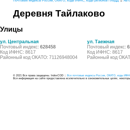
Почтовые индексы России, ОКАТО, коды ИФНС, коды регионов ГИБДД
→
Авт
Деревня Тайлаково
Улицы
ул. Центральная
ул. Таежная
Почтовый индекс:
628458
Почтовый индекс:
6
Код ИФНС: 8617
Код ИФНС: 8617
Районный код ОКАТО: 71126948004
Районный код ОКАТ
© 2021 Все права защищены. IndexCOD ::
Все почтовые индексы России, ОКАТО, коды ИФН
Вся информация на сайте предоставлена исключительно в ознокомительных целях, некоторые