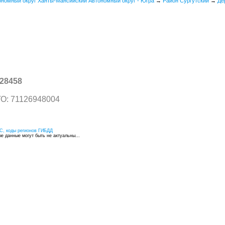
ономный округ Ханты-Мансийский Автономный округ - Югра
→
Район Сургутский
→
Де
28458
О: 71126948004
С, коды регионов ГИБДД
 данные могут быть не актуальны...