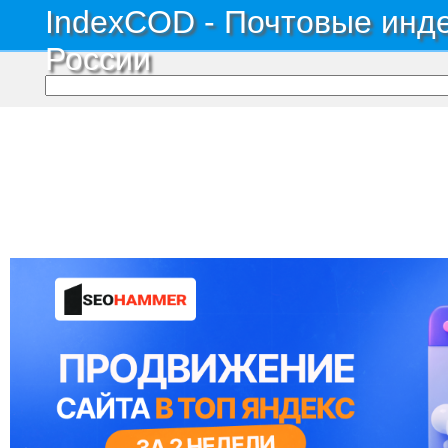
IndexCOD - Почтовые инде
России