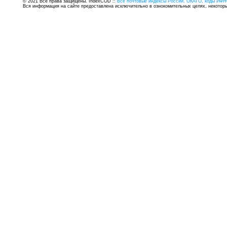
© 2021 Все права защищены. IndexCOD ::
Все почтовые индексы России, ОКАТО, коды ИФН
Вся информация на сайте предоставлена исключительно в ознокомительных целях, некоторые