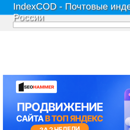
IndexCOD - Почтовые инде
России